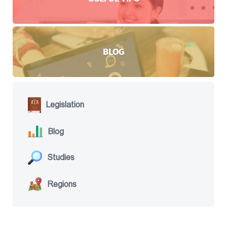
BLOG
Legislation
Blog
Studies
Regions