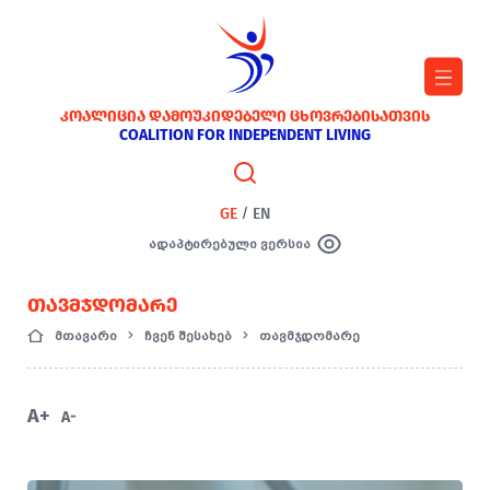
ᲙᲝᲐᲚᲘᲪᲘᲐ ᲓᲐᲛᲝᲣᲙᲘᲓᲔᲑᲔᲚᲘ ᲪᲮᲝᲕᲠᲔᲑᲘᲡᲐᲗᲕᲘᲡ
COALITION FOR INDEPENDENT LIVING
GE
/
EN
ადაპტირებული ვერსია
ᲗᲐᲕᲛᲯᲓᲝᲛᲐᲠᲔ
მთავარი
ჩვენ შესახებ
თავმჯდომარე
A+
A-