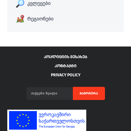
კვლევები
რეგიონები
ᲙᲝᲐᲚᲘᲪᲘᲘᲡ ᲨᲔᲡᲐᲮᲔᲑ
ᲙᲝᲜᲢᲐᲥᲢᲘ
PRIVACY POLICY
ᲒᲐᲛᲝᲬᲔᲠᲐ