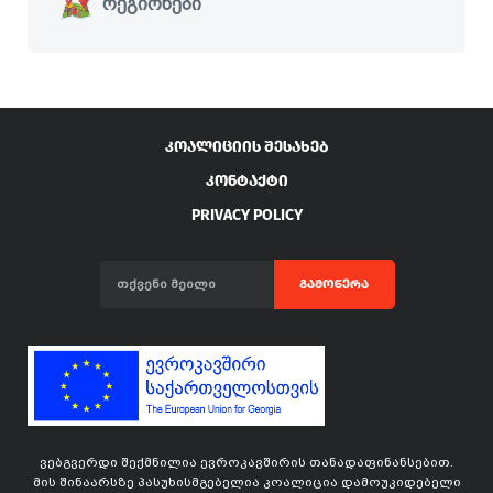
რეგიონები
ᲙᲝᲐᲚᲘᲪᲘᲘᲡ ᲨᲔᲡᲐᲮᲔᲑ
ᲙᲝᲜᲢᲐᲥᲢᲘ
PRIVACY POLICY
ᲒᲐᲛᲝᲬᲔᲠᲐ
ვებგვერდი შექმნილია ევროკავშირის თანადაფინანსებით.
მის შინაარსზე პასუხისმგებელია კოალიცია დამოუკიდებელი