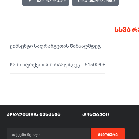
ᲩᲐᲛᲝᲢᲕᲘᲠᲗᲔᲗ
ᲘᲜᲒᲚᲘᲡᲣᲠᲘ ᲕᲔᲠᲡᲘᲐ
ᲡᲮᲕᲐ 
ვინსენტი საფრანგეთის წინააღმდეგ
ჩამი თურქეთის წინააღმდეგ - 51500/08
ᲙᲝᲐᲚᲘᲪᲘᲘᲡ ᲨᲔᲡᲐᲮᲔᲑ
ᲙᲝᲜᲢᲐᲥᲢᲘ
ᲒᲐᲛᲝᲬᲔᲠᲐ