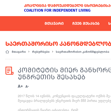
ᲙᲝᲐᲚᲘᲪᲘᲐ ᲓᲐᲛᲝᲣᲙᲘᲓᲔᲑᲔᲚᲘ ᲪᲮᲝᲕᲠᲔᲑᲘᲡᲐ
COALITION FOR INDEPENDENT LIVING
ᲛᲗᲐᲕᲐᲠᲘ
ᲩᲕᲔᲜ ᲨᲔᲡᲐᲮᲔᲑ
Ს
ᲡᲐᲔᲠᲗᲐᲨᲝᲠᲘᲡᲝ ᲙᲐᲜᲝᲜᲛᲓᲔᲑᲚᲝᲑ
მთავარი
რესურსები
საერთაშორისო კანონმდებლობა
ᲙᲝᲛᲘᲢᲔᲢᲘᲡ ᲛᲘᲔᲠ ᲒᲐᲜᲮᲝ
ᲣᲜᲒᲠᲔᲗᲘᲡ ᲨᲔᲡᲐᲮᲔᲑ
A+
A-
2017 წლის 14 ივნისს, კონვენციის ფაკულტატური ოქმის მ
შეიცავდა ბრალდებებს უნგრეთის მიერ შშმ პირთა უფლებე
ინფორმაციის წყარო აცხადებდა, რომ: