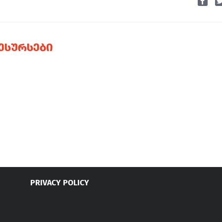
ᲠᲔᲡᲣᲠᲡᲔᲑᲘ
PRIVACY POLICY