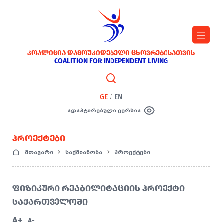
ᲙᲝᲐᲚᲘᲪᲘᲐ ᲓᲐᲛᲝᲣᲙᲘᲓᲔᲑᲔᲚᲘ ᲪᲮᲝᲕᲠᲔᲑᲘᲡᲐᲗᲕᲘᲡ
COALITION FOR INDEPENDENT LIVING
GE
/
EN
ადაპტირებული ვერსია
ᲞᲠᲝᲔᲥᲢᲔᲑᲘ
მთავარი
საქმიანობა
პროექტები
ᲤᲘᲖᲘᲙᲣᲠᲘ ᲠᲔᲐᲑᲘᲚᲘᲢᲐᲪᲘᲘᲡ ᲞᲠᲝᲔᲥᲢᲘ
ᲡᲐᲥᲐᲠᲗᲕᲔᲚᲝᲨᲘ
A+
A-