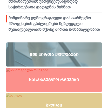
მონაწილეობის უზრუნველსაყოფად
საჭიროებათა დადგენის მიზნით
მიმდინარე დემოკრატიული და საარჩევნო
პროცესების გაძლიერება შეზღუდული
შესაძლებლობის მქონე პირთა მონაწილეობით
ᲨᲨᲛ ᲞᲘᲠᲗᲐ ᲣᲤᲚᲔᲑᲔᲑᲘ
ᲡᲐᲡᲐᲠᲒᲔᲑᲚᲝ ᲠᲩᲔᲕᲔᲑᲘ
ᲑᲚᲝᲒᲘ