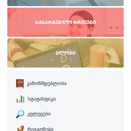
ᲡᲐᲡᲐᲠᲒᲔᲑᲚᲝ ᲠᲩᲔᲕᲔᲑᲘ
ᲑᲚᲝᲒᲘ
კანონმდებლობა
სტატისტიკა
კვლევები
რეგიონები