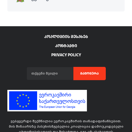
ᲙᲝᲐᲚᲘᲪᲘᲘᲡ ᲨᲔᲡᲐᲮᲔᲑ
ᲙᲝᲜᲢᲐᲥᲢᲘ
PRIVACY POLICY
ᲒᲐᲛᲝᲬᲔᲠᲐ
ვებგვერდი შექმნილია ევროკავშირის თანადაფინანსებით.
მის შინაარსზე პასუხისმგებელია კოალიცია დამოუკიდებელი
ცხოვრებისათვის და შესაძლოა, იგი არ ასახავდეს