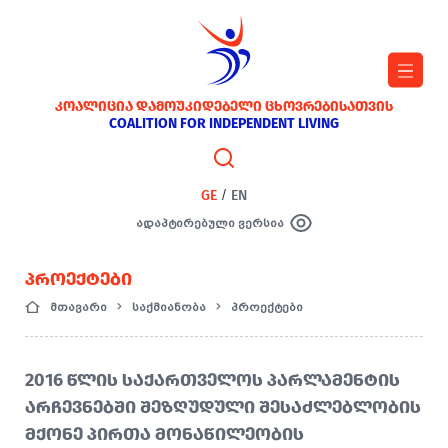
ᲙᲝᲐᲚᲘᲪᲘᲐ ᲓᲐᲛᲝᲣᲙᲘᲓᲔᲑᲔᲚᲘ ᲪᲮᲝᲕᲠᲔᲑᲘᲡᲐᲗᲕᲘᲡ
COALITION FOR INDEPENDENT LIVING
GE
/
EN
ადაპტირებული ვერსია
ᲞᲠᲝᲔᲥᲢᲔᲑᲘ
მთავარი
საქმიანობა
პროექტები
2016 ᲬᲚᲘᲡ ᲡᲐᲥᲐᲠᲗᲕᲔᲚᲝᲡ ᲞᲐᲠᲚᲐᲛᲔᲜᲢᲘᲡ
ᲐᲠᲩᲔᲕᲜᲔᲑᲨᲘ ᲨᲔᲖᲦᲣᲓᲣᲚᲘ ᲨᲔᲡᲐᲫᲚᲔᲑᲚᲝᲑᲘᲡ
ᲛᲥᲝᲜᲔ ᲞᲘᲠᲗᲐ ᲛᲝᲜᲐᲬᲘᲚᲔᲝᲑᲘᲡ