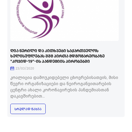
ᲦᲘᲐ ᲬᲔᲠᲘᲚᲘ ᲓᲐ ᲙᲘᲗᲮᲕᲔᲑᲘ ᲡᲐᲥᲐᲠᲗᲕᲔᲚᲝᲡ
ᲮᲔᲚᲘᲡᲣᲤᲚᲔᲑᲐᲡ ᲨᲨᲛ ᲞᲘᲠᲗᲐ ᲛᲓᲒᲝᲛᲐᲠᲔᲝᲑᲐᲖᲔ
"ᲙᲝᲕᲘᲓ-19"-ᲘᲡ ᲞᲐᲜᲓᲔᲛᲘᲘᲡ ᲞᲘᲠᲝᲑᲔᲑᲨᲘ
23/03/2020
კოალიცია დამოუკიდებელი ცხოვრებისათვის, მისი
წევრი ორგანიზაციები და ნეიროგანვითარების
ცენტრი ახალი კორონავირუსის პანდემიასთან
დაკავშირებით...
ᲡᲠᲣᲚᲐᲓ ᲜᲐᲮᲕᲐ