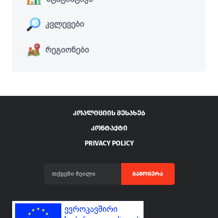
კვლევები
რეგიონები
ᲙᲝᲐᲚᲘᲪᲘᲘᲡ ᲨᲔᲡᲐᲮᲔᲑ
ᲙᲝᲜᲢᲐᲥᲢᲘ
PRIVACY POLICY
ᲒᲐᲛᲝᲬᲔᲠᲐ