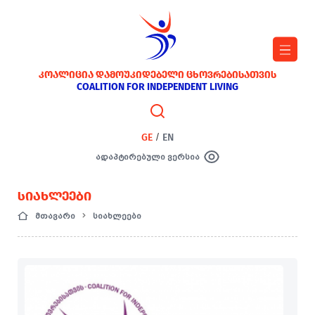
ᲙᲝᲐᲚᲘᲪᲘᲐ ᲓᲐᲛᲝᲣᲙᲘᲓᲔᲑᲔᲚᲘ ᲪᲮᲝᲕᲠᲔᲑᲘᲡᲐᲗᲕᲘᲡ
COALITION FOR INDEPENDENT LIVING
GE
/
EN
ადაპტირებული ვერსია
ᲡᲘᲐᲮᲚᲔᲔᲑᲘ
მთავარი
სიახლეები