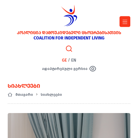
ᲙᲝᲐᲚᲘᲪᲘᲐ ᲓᲐᲛᲝᲣᲙᲘᲓᲔᲑᲔᲚᲘ ᲪᲮᲝᲕᲠᲔᲑᲘᲡᲐᲗᲕᲘᲡ
COALITION FOR INDEPENDENT LIVING
GE
/
EN
ადაპტირებული ვერსია
ᲡᲘᲐᲮᲚᲔᲔᲑᲘ
მთავარი
სიახლეები