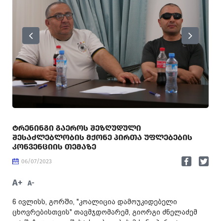
ᲢᲠᲔᲜᲘᲜᲒᲘ ᲒᲐᲔᲠᲝᲡ ᲨᲔᲖᲦᲣᲓᲣᲚᲘ
ᲨᲔᲡᲐᲫᲚᲔᲑᲚᲝᲑᲘᲡ ᲛᲥᲝᲜᲔ ᲞᲘᲠᲗᲐ ᲣᲤᲚᲔᲑᲔᲑᲘᲡ
ᲙᲝᲜᲕᲔᲜᲪᲘᲘᲡ ᲗᲔᲛᲐᲖᲔ
06/07/2023
A+
A-
6 ივლისს, გორში, "კოალიცია დამოუკიდებელი
ცხოვრებისთვის" თავმჯდომარემ, გიორგი ძნელაძემ