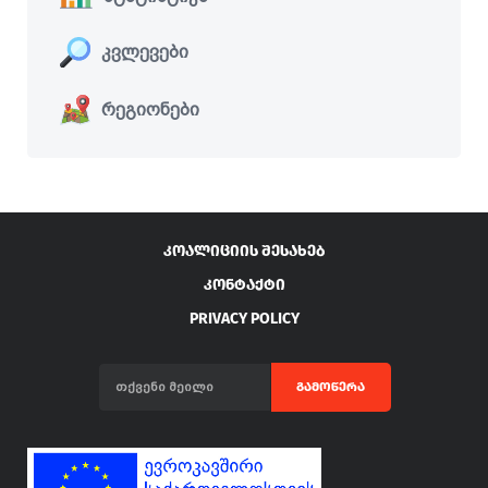
კვლევები
რეგიონები
ᲙᲝᲐᲚᲘᲪᲘᲘᲡ ᲨᲔᲡᲐᲮᲔᲑ
ᲙᲝᲜᲢᲐᲥᲢᲘ
PRIVACY POLICY
ᲒᲐᲛᲝᲬᲔᲠᲐ