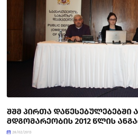
ᲨᲨᲛ ᲞᲘᲠᲗᲐ ᲓᲐᲬᲔᲡᲔᲑᲣᲚᲔᲑᲔᲑᲨᲘ 
ᲛᲓᲒᲝᲛᲐᲠᲔᲝᲑᲘᲡ 2012 ᲬᲚᲘᲡ ᲐᲜᲒ
28/02/2013