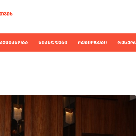
ᲗᲕᲘᲡ
ᲐᲥᲛᲘᲐᲜᲝᲑᲐ
ᲡᲘᲐᲮᲚᲔᲔᲑᲘ
ᲠᲔᲒᲘᲝᲜᲔᲑᲘ
ᲠᲔᲡᲣᲠ