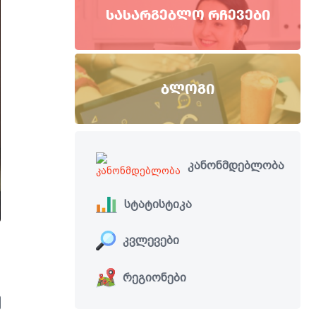
ᲡᲐᲡᲐᲠᲒᲔᲑᲚᲝ ᲠᲩᲔᲕᲔᲑᲘ
ᲑᲚᲝᲒᲘ
კანონმდებლობა
სტატისტიკა
კვლევები
რეგიონები