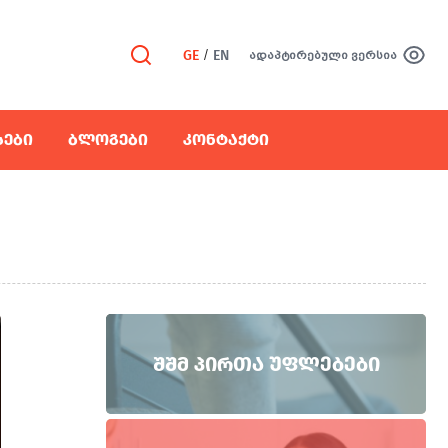
GE
/
EN
ადაპტირებული ვერსია
ᲡᲔᲑᲘ
ᲑᲚᲝᲒᲔᲑᲘ
ᲙᲝᲜᲢᲐᲥᲢᲘ
ᲨᲨᲛ ᲞᲘᲠᲗᲐ ᲣᲤᲚᲔᲑᲔᲑᲘ