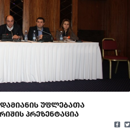
ᲐᲓᲐᲛᲘᲐᲜᲘᲡ ᲣᲤᲚᲔᲑᲐᲗᲐ
ᲐᲠᲘᲨᲘᲡ ᲞᲠᲔᲖᲔᲜᲢᲐᲪᲘᲐ