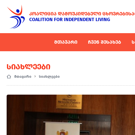
ᲙᲝᲐᲚᲘᲪᲘᲐ ᲓᲐᲛᲝᲣᲙᲘᲓᲔᲑᲔᲚᲘ ᲪᲮᲝᲕᲠᲔᲑᲘᲡᲐ
COALITION FOR INDEPENDENT LIVING
ᲛᲗᲐᲕᲐᲠᲘ
ᲩᲕᲔᲜ ᲨᲔᲡᲐᲮᲔᲑ
Ს
ᲡᲘᲐᲮᲚᲔᲔᲑᲘ
მთავარი
სიახლეები