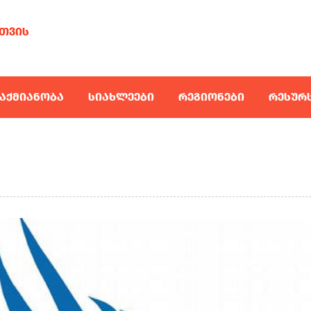
ᲗᲕᲘᲡ
ᲐᲥᲛᲘᲐᲜᲝᲑᲐ
ᲡᲘᲐᲮᲚᲔᲔᲑᲘ
ᲠᲔᲒᲘᲝᲜᲔᲑᲘ
ᲠᲔᲡᲣᲠ