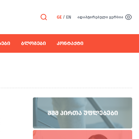
GE
/
EN
ადაპტირებული ვერსია
ᲡᲔᲑᲘ
ᲑᲚᲝᲒᲔᲑᲘ
ᲙᲝᲜᲢᲐᲥᲢᲘ
ᲨᲨᲛ ᲞᲘᲠᲗᲐ ᲣᲤᲚᲔᲑᲔᲑᲘ