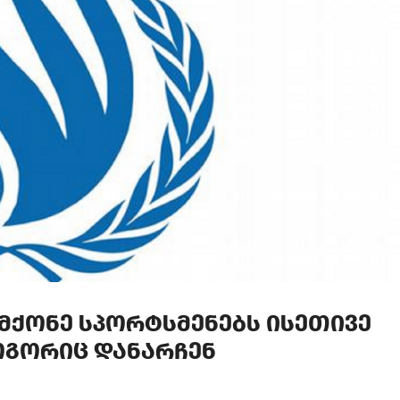
ᲛᲥᲝᲜᲔ ᲡᲞᲝᲠᲢᲡᲛᲔᲜᲔᲑᲡ ᲘᲡᲔᲗᲘᲕᲔ
ᲝᲒᲝᲠᲘᲪ ᲓᲐᲜᲐᲠᲩᲔᲜ