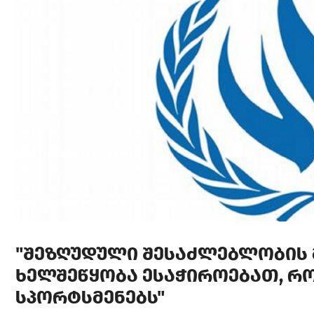
"ᲨᲔᲖᲦᲣᲓᲣᲚᲘ ᲨᲔᲡᲐᲫᲚᲔᲑᲚᲝᲑᲘᲡ 
ᲮᲔᲚᲨᲔᲬᲧᲝᲑᲐ ᲔᲡᲐᲭᲘᲠᲝᲔᲑᲐᲗ, Რ
ᲡᲞᲝᲠᲢᲡᲛᲔᲜᲔᲑᲡ"