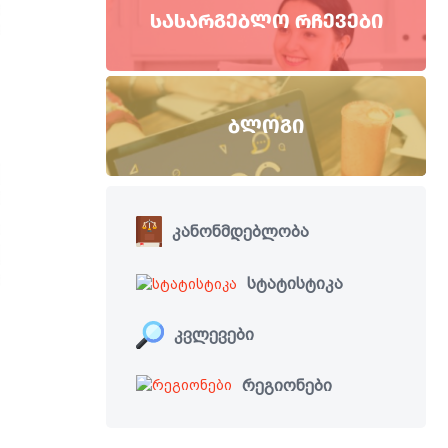
ᲡᲐᲡᲐᲠᲒᲔᲑᲚᲝ ᲠᲩᲔᲕᲔᲑᲘ
ᲑᲚᲝᲒᲘ
კანონმდებლობა
სტატისტიკა
კვლევები
რეგიონები