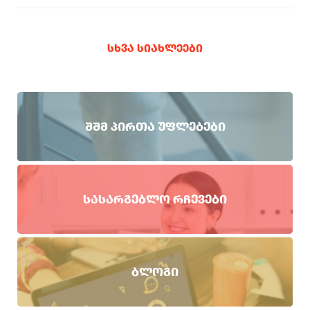
ᲡᲮᲕᲐ ᲡᲘᲐᲮᲚᲔᲔᲑᲘ
ᲨᲨᲛ ᲞᲘᲠᲗᲐ ᲣᲤᲚᲔᲑᲔᲑᲘ
ᲡᲐᲡᲐᲠᲒᲔᲑᲚᲝ ᲠᲩᲔᲕᲔᲑᲘ
ᲑᲚᲝᲒᲘ