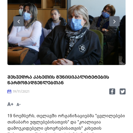
ᲨᲔᲮᲕᲔᲓᲠᲐ ᲙᲐᲮᲔᲗᲘᲡ ᲛᲣᲜᲘᲪᲘᲞᲐᲚᲘᲢᲔᲢᲔᲑᲘᲡ
ᲬᲐᲠᲛᲝᲛᲐᲓᲒᲔᲜᲚᲔᲑᲗᲐᲜ
19/11/2021
A+
A-
19 ნოემბერს, თელავში ორგანიზაციებმა "ცვლილებები
თანაბარი უფლებებისათვის" და "კოალიცია
დამოუკიდებელი ცხოვრებისათვის" კახეთის