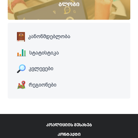
ᲑᲚᲝᲒᲘ
კანონმდებლობა
სტატისტიკა
კვლევები
რეგიონები
ᲙᲝᲐᲚᲘᲪᲘᲘᲡ ᲨᲔᲡᲐᲮᲔᲑ
ᲙᲝᲜᲢᲐᲥᲢᲘ