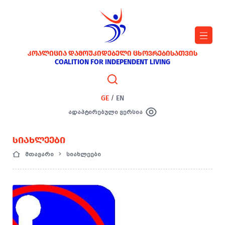
ᲙᲝᲐᲚᲘᲪᲘᲐ ᲓᲐᲛᲝᲣᲙᲘᲓᲔᲑᲔᲚᲘ ᲪᲮᲝᲕᲠᲔᲑᲘᲡᲐᲗᲕᲘᲡ
COALITION FOR INDEPENDENT LIVING
GE
/
EN
ადაპტირებული ვერსია
ᲡᲘᲐᲮᲚᲔᲔᲑᲘ
მთავარი
სიახლეები