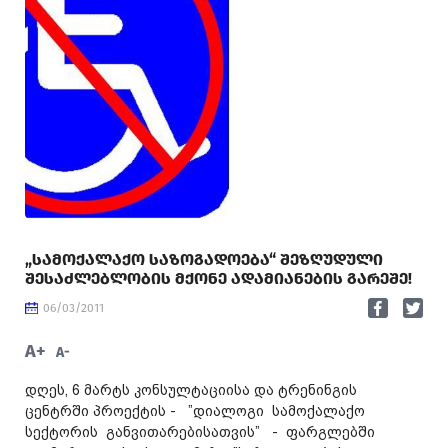
„ᲡᲐᲛᲝᲥᲐᲚᲐᲥᲝ ᲡᲐᲖᲝᲒᲐᲓᲝᲔᲑᲐ“ ᲨᲔᲖᲦᲣᲓᲣᲚᲘ
ᲨᲔᲡᲐᲫᲚᲔᲑᲚᲝᲑᲘᲡ ᲛᲥᲝᲜᲔ ᲐᲓᲐᲛᲘᲐᲜᲔᲑᲘᲡ ᲒᲐᲠᲔᲨᲔ!
06/03/2011
A+
A-
დღეს, 6 მარტს კონსულტაციისა და ტრენინგის
ცენტრში პროექტის - ”დიალოგი სამოქალაქო
სექტორის განვითარებისათვის” - ფარგლებში