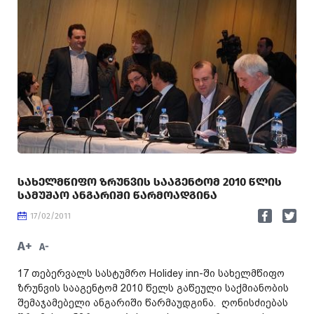
ᲡᲐᲮᲔᲚᲛᲬᲘᲤᲝ ᲖᲠᲣᲜᲕᲘᲡ ᲡᲐᲐᲒᲔᲜᲢᲝᲛ 2010 ᲬᲚᲘᲡ
ᲡᲐᲛᲣᲨᲐᲝ ᲐᲜᲒᲐᲠᲘᲨᲘ ᲬᲐᲠᲛᲝᲐᲓᲒᲘᲜᲐ
17/02/2011
A+
A-
17 თებერვალს სასტუმრო Holidey inn-ში სახელმწიფო
ზრუნვის სააგენტომ 2010 წელს გაწეული საქმიანობის
შემაჯამებელი ანგარიში წარმაუდგინა. ღონისძიებას