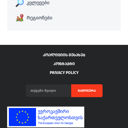
კვლევები
რეგიონები
ᲙᲝᲐᲚᲘᲪᲘᲘᲡ ᲨᲔᲡᲐᲮᲔᲑ
ᲙᲝᲜᲢᲐᲥᲢᲘ
PRIVACY POLICY
ᲒᲐᲛᲝᲬᲔᲠᲐ