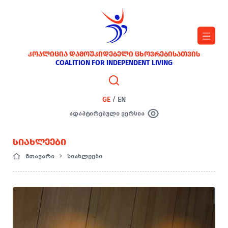
ᲙᲝᲐᲚᲘᲪᲘᲐ ᲓᲐᲛᲝᲣᲙᲘᲓᲔᲑᲔᲚᲘ ᲪᲮᲝᲕᲠᲔᲑᲘᲡᲐᲗᲕᲘᲡ
COALITION FOR INDEPENDENT LIVING
GE
/
EN
ადაპტირებული ვერსია
ᲡᲘᲐᲮᲚᲔᲔᲑᲘ
მთავარი
სიახლეები