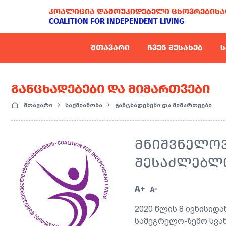
ᲙᲝᲐᲚᲘᲪᲘᲐ ᲓᲐᲛᲝᲣᲙᲘᲓᲔᲑᲔᲚᲘ ᲪᲮᲝᲕᲠᲔᲑᲘᲡᲐ
COALITION FOR INDEPENDENT LIVING
ᲛᲗᲐᲕᲐᲠᲘ
ᲩᲕᲔᲜ ᲨᲔᲡᲐᲮᲔᲑ
Ს
ᲒᲐᲜᲪᲮᲐᲓᲔᲑᲔᲑᲘ ᲓᲐ ᲛᲘᲛᲐᲠᲗᲕᲔᲑᲘ
მთავარი
საქმიანობა
განცხადებები და მიმართვები
ᲛᲜᲘᲨᲕᲜᲔᲚᲝᲕ
ᲨᲔᲡᲐᲫᲚᲔᲑᲚᲝ
A+
A-
2020 წლის 8 ივნისიდა
სამეგრელო-ზემო სვან