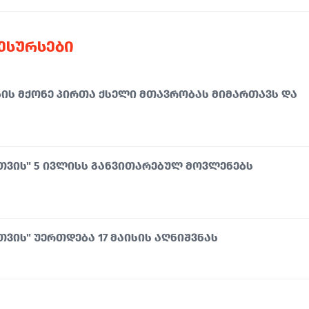
ᲠᲔᲡᲣᲠᲡᲔᲑᲘ
Ს ᲛᲥᲝᲜᲔ ᲞᲘᲠᲗᲐ ᲥᲡᲔᲚᲘ ᲛᲗᲐᲕᲠᲝᲑᲐᲡ ᲛᲘᲛᲐᲠᲗᲐᲕᲡ ᲓᲐ
ᲕᲘᲡ" 5 ᲘᲕᲚᲘᲡᲡ ᲒᲐᲜᲕᲘᲗᲐᲠᲔᲑᲣᲚ ᲛᲝᲕᲚᲔᲜᲔᲑᲡ
ᲘᲡ" ᲣᲔᲠᲗᲓᲔᲑᲐ 17 ᲛᲐᲘᲡᲘᲡ ᲐᲦᲜᲘᲨᲕᲜᲐᲡ