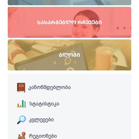
ᲡᲐᲡᲐᲠᲒᲔᲑᲚᲝ ᲠᲩᲔᲕᲔᲑᲘ
ᲑᲚᲝᲒᲘ
კანონმდებლობა
სტატისტიკა
კვლევები
რეგიონები