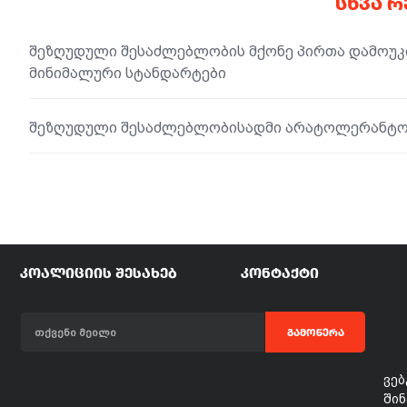
ᲡᲮᲕᲐ 
შეზღუდული შესაძლებლობის მქონე პირთა დამოუკ
მინიმალური სტანდარტები
შეზღუდული შესაძლებლობისადმი არატოლერანტობ
ᲙᲝᲐᲚᲘᲪᲘᲘᲡ ᲨᲔᲡᲐᲮᲔᲑ
ᲙᲝᲜᲢᲐᲥᲢᲘ
ᲒᲐᲛᲝᲬᲔᲠᲐ
ვებ
შინ