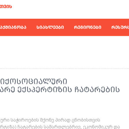
ᲗᲕᲘᲡ
ᲐᲥᲛᲘᲐᲜᲝᲑᲐ
ᲡᲘᲐᲮᲚᲔᲔᲑᲘ
ᲠᲔᲒᲘᲝᲜᲔᲑᲘ
ᲠᲔᲡᲣᲠ
ᲡᲘᲥᲝᲡᲝᲪᲘᲐᲚᲣᲠᲘ
ᲐᲠᲔ ᲔᲥᲡᲞᲔᲠᲢᲘᲖᲘᲡ ᲩᲐᲢᲐᲠᲔᲑᲘᲡ
ლური საჭიროების მქონე პირად ცნობისთვის
ერტიზა) ჩატარების სამართლებრივ, ეკონომიკურ და