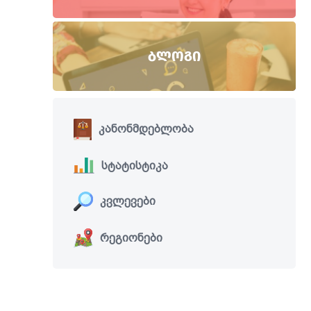
ᲑᲚᲝᲒᲘ
კანონმდებლობა
სტატისტიკა
კვლევები
რეგიონები